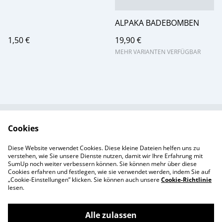
ALPAKA BADEBOMBEN
1,50 €
19,90 €
MEHR VARIANTEN VERFÜGBAR
Cookies
Kontakt zu Nonies
Rechtliche
Hof
Bestimmungen
Diese Website verwendet Cookies. Diese kleine Dateien helfen uns zu
Datenschutzbestimm
Cookie-Richtlinie
verstehen, wie Sie unsere Dienste nutzen, damit wir Ihre Erfahrung mit
ungen von SumUp
SumUp noch weiter verbessern können. Sie können mehr über diese
Cookies erfahren und festlegen, wie sie verwendet werden, indem Sie auf
„Cookie-Einstellungen” klicken. Sie können auch unsere
Cookie-Richtlinie
lesen.
Alle zulassen